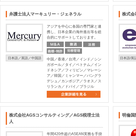
弁護士法人マーキュリー・ジェネラル
株式会
アジアを中心に各国の専門家と連
携し、日本企業の海外進出等を総
合的にサポートしております。
日本語／英語／中国語
日本語/英
中国／香港／台湾／インド／シン
ガポール／タイ／ベトナム／イン
ドネシア／フィリピン／マレーシ
ア／韓国／ミャンマー／バングラ
デシュ／カンボジア／ラオス／ス
リランカ／ドバイ／ブラジル
株式会社AGSコンサルティング／AGS税理士法
明倫国
人
年間420件超のASEAN実務を手掛