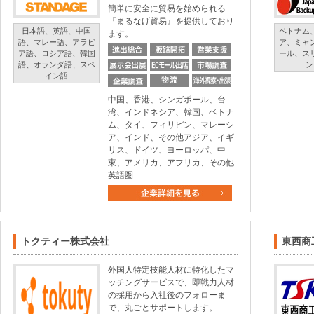
簡単に安全に貿易を始められる
『まるなげ貿易』を提供しており
日本語、英語、中国
ベトナム
ます。
語、マレー語、アラビ
ア、ミャ
ア語、ロシア語、韓国
ール、ス
語、オランダ語、スペ
ン
イン語
中国、香港、シンガポール、台
湾、インドネシア、韓国、ベトナ
ム、タイ、フィリピン、マレーシ
ア、インド、その他アジア、イギ
リス、ドイツ、ヨーロッパ、中
東、アメリカ、アフリカ、その他
英語圏
トクティー株式会社
東西商
外国人特定技能人材に特化したマ
ッチングサービスで、即戦力人材
の採用から入社後のフォローま
で、丸ごとサポートします。