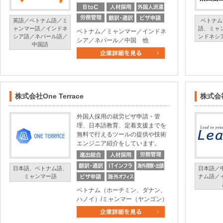
英語／ベトナム語／ミ
ベトナム
ャンマー語／インドネ
語、ミャ
ベトナム／ミャンマー／インドネ
シア語／ネパール語／
ンドネシ
シア／ネパール／中国 他
中国語
株式会社One Terrace
株式会
外国人採用の就労ビザ申請・管
理、日本語教育、定着支援までを
無料で行えるツールの提供や技術
エンジニア紹介をしています。
日本語、ベトナム語、
日本語／
ミャンマー語
ナム語／
ベトナム（ホーチミン、ダナン、
ハノイ）/ミャンマー（ヤンゴン）