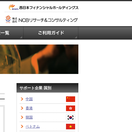
サポート企業 国別
中国
香港
韓国
ベトナム