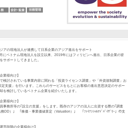
ジアの現地法人が連携して日系企業のアジア進出をサポート
年2月にベトナム現地法人を設立以来、2019年にはフィリピンへ進出、日系企業の皆
をサポートしてきました。
企業様向け】
で検討されている事業内容に関わる「投資ライセンス調査」や「外資規制調査」お
策定支援」を行います。これらのサービスをもとにお客様の進出意思決定のサポー
却を検討しているベトナム企業を紹介いたします。
企業様向け】
員事務所等の｢設立の支援」をします。既存のアジアの法人に出資する際の｢調査
DD）｣ 「株価・事業価値算定（Valuation）」 「ﾌｧｲﾅﾝｼｬﾙｱﾄﾞﾊﾞｲｻﾞﾘｰ」の支
運営段階の企業様向け】