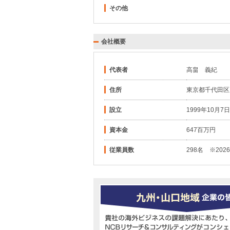
その他
会社概要
代表者
高畠 義紀
住所
東京都千代田区丸
設立
1999年10月7日
資本金
647百万円
従業員数
298名 ※202