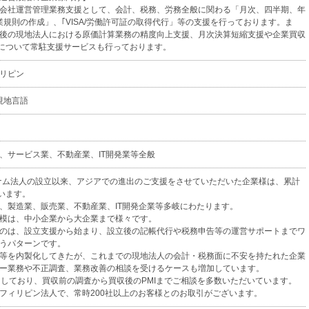
会社運営管理業務支援として、会計、税務、労務全般に関わる「月次、四半期、年
業規則の作成」、｢VISA/労働許可証の取得代行」等の支援を行っております。ま
後の現地法人における原価計算業務の精度向上支援、月次決算短縮支援や企業買収
等について常駐支援サービスも行っております。
リピン
現地言語
、サービス業、不動産業、IT開発業等全般
トナム法人の設立以来、アジアでの進出のご支援をさせていただいた企業様は、累計
ています。
、製造業、販売業、不動産業、IT開発企業等多岐にわたります。
模は、中小企業から大企業まで様々です。
のは、設立支援から始まり、設立後の記帳代行や税務申告等の運営サポートまでワ
うパターンです。
等を内製化してきたが、これまでの現地法人の会計・税務面に不安を持たれた企業
ー業務や不正調査、業務改善の相談を受けるケースも増加しています。
加しており、買収前の調査から買収後のPMIまでご相談を多数いただいています。
フィリピン法人で、常時200社以上のお客様とのお取引がございます。