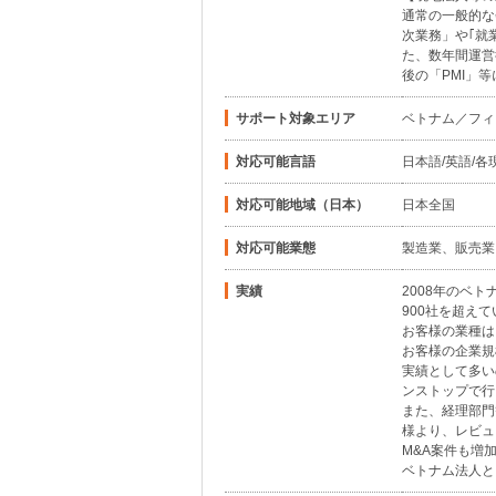
通常の一般的な
次業務」や｢就
た、数年間運営
後の「PMI」
サポート対象エリア
ベトナム／フィ
対応可能言語
日本語/英語/各
対応可能地域（日本）
日本全国
対応可能業態
製造業、販売業
実績
2008年のベ
900社を超え
お客様の業種は
お客様の企業規
実績として多い
ンストップで行
また、経理部門
様より、レビュ
M&A案件も増
ベトナム法人と