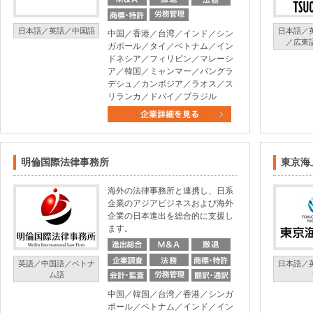
日本語／英語／中国語
日本語／
中国／香港／台湾／インド／シン
／広東
ガポール／タイ／ベトナム／イン
ドネシア／フィリピン／マレーシ
ア／韓国／ミャンマー／バングラ
デシュ／カンボジア／ラオス／ス
リランカ／ドバイ／ブラジル
明倫国際法律事務所
東京海
海外の法律事務所と連携し、日系
企業のアジアビジネスおよび海外
企業の日本進出を総合的に支援し
ます。
英語／中国語／ベトナ
日本語／
ム語
中国／韓国／台湾／香港／シンガ
ポール／ベトナム／インド／イン