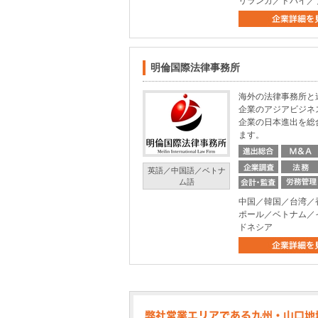
リランカ／ドバイ／
明倫国際法律事務所
海外の法律事務所と
企業のアジアビジネ
企業の日本進出を総
ます。
英語／中国語／ベトナ
ム語
中国／韓国／台湾／
ポール／ベトナム／
ドネシア