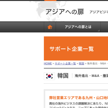
HOME
>
サポート企業一覧
>
韓国
> 海外進出・M&A
韓国
海外進出・M&A・撤