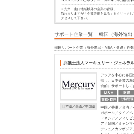
※九州・山口地域以外の企業の皆様。
恐れ入りますが「企業詳細を見る」をクリックし
クセスして下さい。
サポート企業一覧
韓国（海外進出
韓国サポート企業（海外進出・M&A・撤退）件
弁護士法人マーキュリー・ジェネラ
アジアを中心に各国
携し、日本企業の海
合的にサポートして
日本語／英語／中国語
中国／香港／台湾／
ガポール／タイ／ベ
ドネシア／フィリピ
ア／韓国／ミャンマ
デシュ／カンボジア