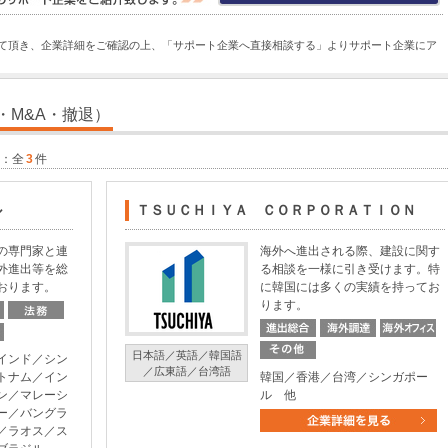
て頂き、企業詳細をご確認の上、「サポート企業へ直接相談する」よりサポート企業にア
・M&A・撤退）
数：全
3
件
ル
ＴＳＵＣＨＩＹＡ ＣＯＲＰＯＲＡＴＩＯＮ
の専門家と連
海外へ進出される際、建設に関す
外進出等を総
る相談を一様に引き受けます。特
おります。
に韓国には多くの実績を持ってお
ります。
日本語／英語／韓国語
インド／シン
／広東語／台湾語
トナム／イン
韓国／香港／台湾／シンガポー
ン／マレーシ
ル 他
ー／バングラ
／ラオス／ス