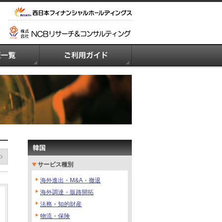
韓国
サービス種別
海外進出・M&A・撤退
海外調達・販路開拓
法務・知的財産
物流・保険