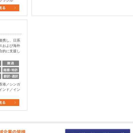
ブラジル
連携し、日系
スおよび海外
合的に支援し
香港／シンガ
インド／イン