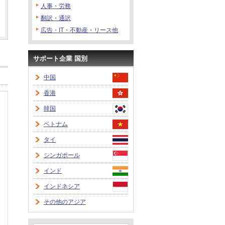
人事・労務
翻訳・通訳
広告・IT・不動産・リース他
サポート企業 国別
中国
香港
韓国
ベトナム
タイ
シンガポール
インド
インドネシア
その他のアジア