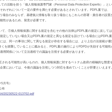
の活動を担う「個人情報保護専門家（Personal Data Protection Experts）」と
それぞれについて一定の要件を満たす必要があるとされています。PDPL案では、
扱う場合のみならず、基礎個人情報を取り扱う場合にもこれらの部署・責任者の設置
能性があるため、留意が必要です。
ついて、①個人情報保護に関する規定を含むその他の法律はPDPL案の規定に反して
規定していない場合又はPDPL案の規定と異なる規定を設けている場合にはPDPL
には、同一の事項に関して異なる規定が存在する場合には、より上位の法規範が優
の多くを踏襲していることに鑑みると、PDPL案の施行によりPDPDが失効する可能性
適用関係について立法過程での議論を注視する必要があります。
修正される可能性が高いものの、個人情報保護に対するベトナム政府の積極的な態度
企業においては、今後の議論を注視しつつ対応を進めていくことが肝要といえます
23年5月号）
公布
554/20230522-013702.pdf