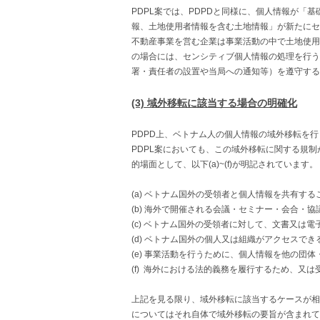
PDPL案では、PDPDと同様に、個人情報が
報、土地使用者情報を含む土地情報」が新たにセ
不動産事業を営む企業は事業活動の中で土地使用
の場合には、センシティブ個人情報の処理を行う
署・責任者の設置や当局への通知等）を遵守する
(3) 域外移転に該当する場合の明確化
PDPD上、ベトナム人の個人情報の域外移転を
PDPL案においても、この域外移転に関する規
的場面として、以下(a)~(f)が明記されています。
(a) ベトナム国外の受領者と個人情報を共有する
(b) 海外で開催される会議・セミナー・会合・
(c) ベトナム国外の受領者に対して、文書又は
(d) ベトナム国外の個人又は組織がアクセスで
(e) 事業活動を行うために、個人情報を他の団
(f) 海外における法的義務を履行するため、又
上記を見る限り、域外移転に該当するケースが相
についてはそれ自体で域外移転の要旨が含まれて