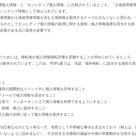
「基礎個人情報」と「センシティブ個人情報」に分類されているところ、「土地使用者
ンシティブ情報として加えられています。
者情報や土地使用者情報を含む土地情報を取得するケースが少なくないと思われ、
ものとしてセンシティブ個人情報の処理に関する規制（個人情報保護を担当する部
必要がある点に留意が必要です。
行うためには、移転者が個人情報移転評価を実施することが求められているところ、
制が維持されています。この点、PDPL案では、当該「域外移転」に該当する場合の
こと
協議等の国際的なイベント中に個人情報を共有すること
電子メールで個人情報を送信すること
きる形で、インターネット上で個人情報を利用できるようにすること
体・組織・個人に提供すること
は受入国の法律に従って個人情報を提供すること
当広範なものとなり得る一方、依然として不明確な事項も含まれており（例えば、(e
いないように読めるなど）、引き続き立法過程の議論や今後の草案動向を注視する