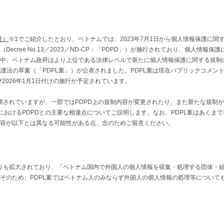
月号）
※1でご紹介したとおり、ベトナムでは、2023年7月1日から個人情報保護に関
cree No.13／2023／ND-CP：「PDPD」）が施行されており、個人情報保護
中、ベトナム政府はより上位である法律レベルで新たに個人情報保護に関する規制
保護法の草案（「PDPL案」）が公表されました。PDPL案は現在パブリックコメン
2026年1月1日付けの施行が予定されています。
踏襲されていますが、一部ではPDPD上の規制内容が変更されたり、また新たな規制
におけるPDPDとの主要な相違点についてご説明します。なお、PDPL案はあくまで
容が以下とは異なる可能性がある点、念のためご留意ください。
Dよりも拡大されており、「ベトナム国内で外国人の個人情報を収集・処理する団体・
そのため、PDPL案ではベトナム人のみならず外国人の個人情報の処理等について