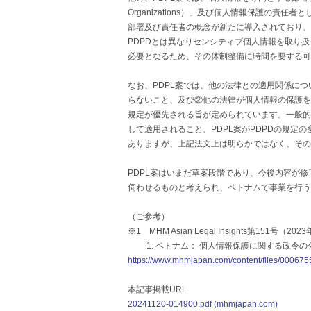
Organizations）」及び個人情報保護の責任者として
部署及び責任者の概念が新たに導入されており、
PDPDとは異なりセンシティブ個人情報を取り
必要となるため、その体制整備に時間を要する可
なお、PDPL案では、他の法律との適用関係に
らないこと、及び②他の法律が個人情報の保護を
規定が優先される旨が定められています。一般的
して適用されること、PDPL案がPDPDの規定
ありますが、上記法文上は明らかではなく、その
PDPL案はいまだ草案段階であり、今後内容が
伺わせるものと考えられ、ベトナムで事業を行う
（ご参考）
※1 MHM Asian Legal Insights第151号（20
1. ベトナム： 個人情報保護に関する政令の
https://www.mhmjapan.com/content/files/00067
本記事掲載URL
20241120-014900.pdf (mhmjapan.com)