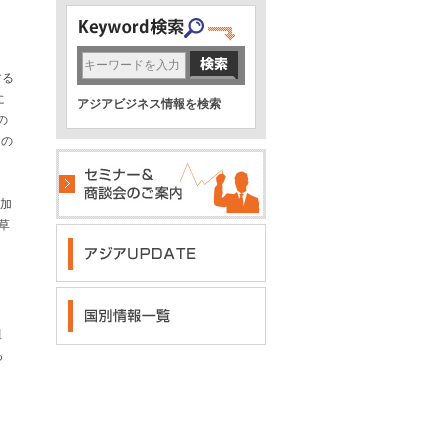
する
に
アジアビジネス情報を検索
の
トの
が加
草
組
も