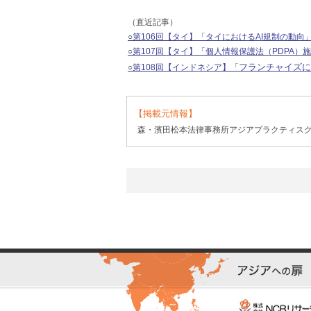
（直近記事）
○
第106回【タイ】「タイにおけるAI規制の動向
○
第107回【タイ】「個人情報保護法（PDPA
フランチャイズに
○
第108回【インドネシア】
「
【掲載元情報】
森・濱田松本法律事務所アジアプラクティス