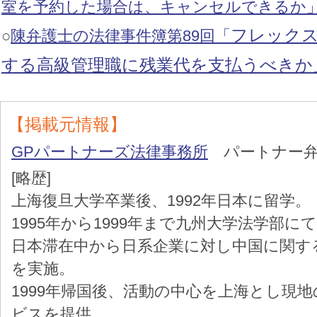
室を予約した場合は、キャンセルできるか
フレック
○
陳弁護士の法律事件簿第89回「
する高級管理職に残業代を支払うべきか
【掲載元情報】
GPパートナーズ法律事務所
パートナー弁
[略歴]
上海復旦大学卒業後、1992年日本に留学。
1995年から1999年まで九州大学法学部
日本滞在中から日系企業に対し中国に関す
を実施。
1999年帰国後、活動の中心を上海とし現
ビスを提供。