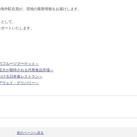
の海外駐在員が、現地の最新情報をお届けします。
 として、
てレポートいたします。
のフルーツマーケット～
拡大が期待される代替食品市場～
おける日本食レストラン～
アウェイ・デリバリー～
前のページへ戻る