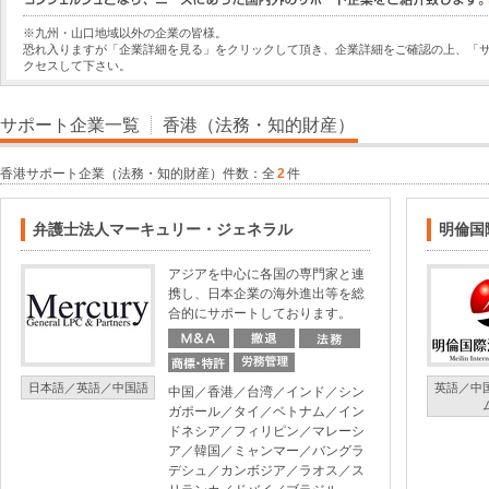
※九州・山口地域以外の企業の皆様。
恐れ入りますが「企業詳細を見る」をクリックして頂き、企業詳細をご確認の上、「
クセスして下さい。
サポート企業一覧
香港（法務・知的財産）
香港サポート企業（法務・知的財産）件数：全
2
件
弁護士法人マーキュリー・ジェネラル
明倫国
アジアを中心に各国の専門家と連
携し、日本企業の海外進出等を総
合的にサポートしております。
日本語／英語／中国語
英語／中
中国／香港／台湾／インド／シン
ガポール／タイ／ベトナム／イン
ドネシア／フィリピン／マレーシ
ア／韓国／ミャンマー／バングラ
デシュ／カンボジア／ラオス／ス